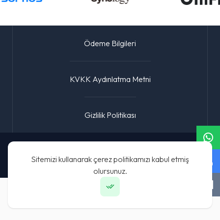
Ödeme Bilgileri
KVKK Aydınlatma Metni
Gizlilik Politikası
© 2024 — Fibanet Bilişim San. ve Tic. Ltd. Şti.
Sitemizi kullanarak çerez politikamızı kabul etmiş
fibacode.com — Digital Reklam ve Yazılım
olursunuz.